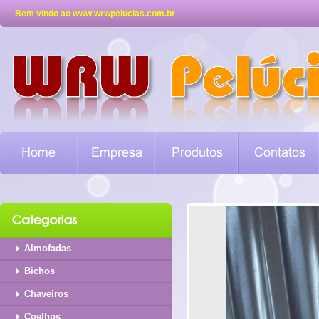
Bem vindo ao www.wrwpelucias.com.br
Almofadas
Bichos
Chaveiros
Coelhos