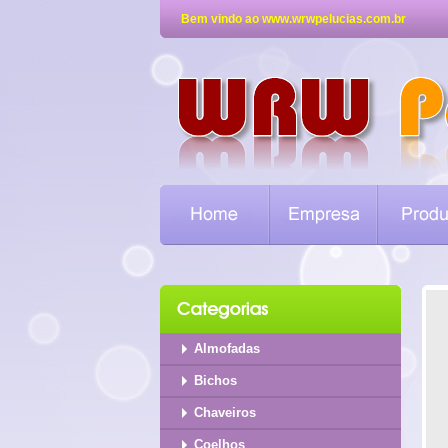
Bem vindo ao www.wrwpelucias.com.br
Almofadas
Bichos
Chaveiros
Coelhos